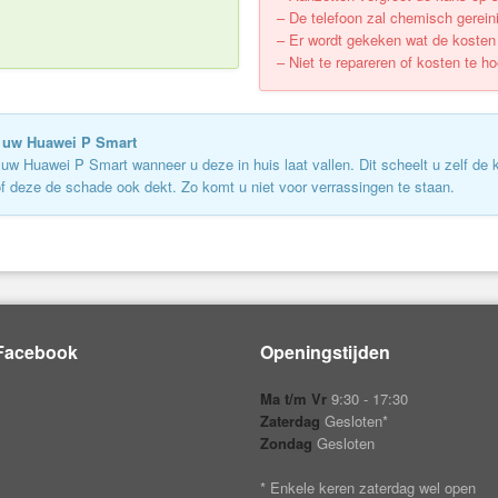
– De telefoon zal chemisch gerein
– Er wordt gekeken wat de kosten v
– Niet te repareren of kosten te h
n uw Huawei P Smart
w Huawei P Smart wanneer u deze in huis laat vallen. Dit scheelt u zelf de k
of deze de schade ook dekt. Zo komt u niet voor verrassingen te staan.
Facebook
Openingstijden
Ma t/m Vr
9:30 - 17:30
Zaterdag
Gesloten*
Zondag
Gesloten
* Enkele keren zaterdag wel open