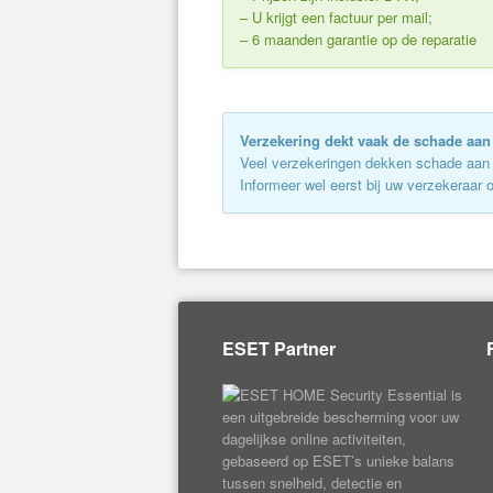
– U krijgt een factuur per mail;
– 6 maanden garantie op de reparatie
Verzekering dekt vaak de schade aa
Veel verzekeringen dekken schade aan u
Informeer wel eerst bij uw verzekeraar 
ESET Partner