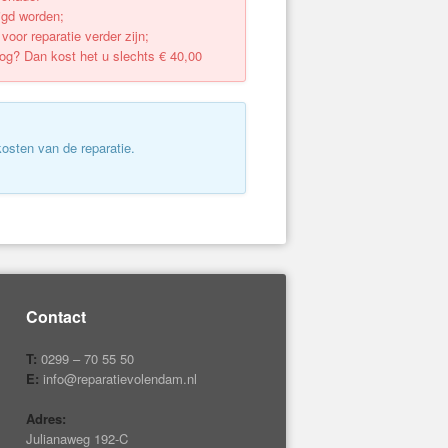
igd worden;
oor reparatie verder zijn;
oog? Dan kost het u slechts € 40,00
osten van de reparatie.
Contact
T:
0299 – 70 55 50
E:
info@reparatievolendam.nl
Adres:
Julianaweg 192-C