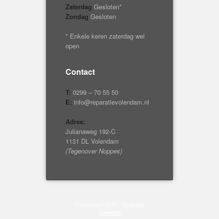
Zaterdag
Gesloten*
Zondag
Gesloten
* Enkele keren zaterdag wel
open
Contact
T:
0299 – 70 55 50
E:
info@reparatievolendam.nl
Adres:
Julianaweg 192-C
1131 DL Volendam
(Tegenover Noppes)
© Copyright 2026 ·
Reparatie
Volendam