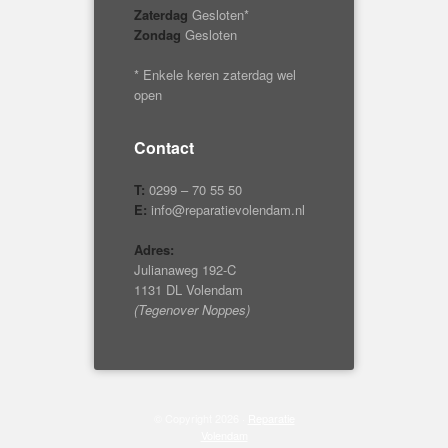
Zaterdag
Gesloten*
Zondag
Gesloten
* Enkele keren zaterdag wel
open
Contact
T:
0299 – 70 55 50
E:
info@reparatievolendam.nl
Adres:
Julianaweg 192-C
1131 DL Volendam
(Tegenover Noppes)
© Copyright 2026 ·
Reparatie
Volendam