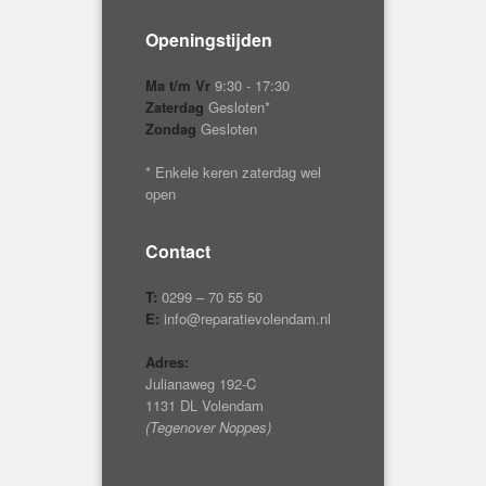
Openingstijden
Ma t/m Vr
9:30 - 17:30
Zaterdag
Gesloten*
Zondag
Gesloten
* Enkele keren zaterdag wel
open
Contact
T:
0299 – 70 55 50
E:
info@reparatievolendam.nl
Adres:
Julianaweg 192-C
1131 DL Volendam
(Tegenover Noppes)