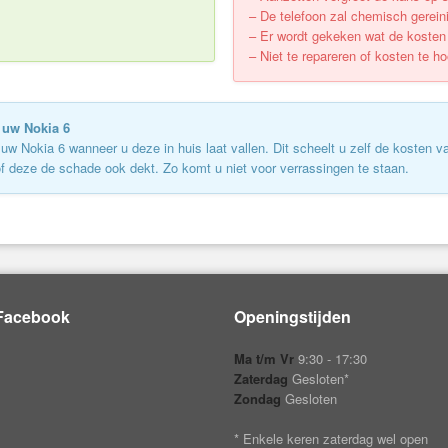
– De telefoon zal chemisch gerein
– Er wordt gekeken wat de kosten v
– Niet te repareren of kosten te h
 uw Nokia 6
 Nokia 6 wanneer u deze in huis laat vallen. Dit scheelt u zelf de kosten va
of deze de schade ook dekt. Zo komt u niet voor verrassingen te staan.
Facebook
Openingstijden
Ma t/m Vr
9:30 - 17:30
Zaterdag
Gesloten*
Zondag
Gesloten
* Enkele keren zaterdag wel open