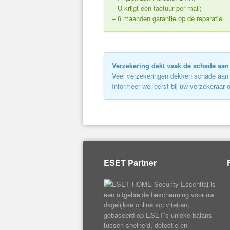
– U krijgt een factuur per mail;
– 6 maanden garantie op de reparatie
Verzekering dekt vaak de schade aan
Veel verzekeringen dekken schade aan uw
Informeer wel eerst bij uw verzekeraar 
ESET Partner