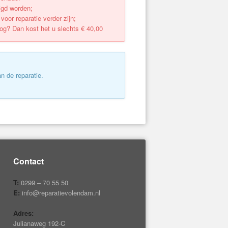
igd worden;
oor reparatie verder zijn;
oog? Dan kost het u slechts € 40,00
n de reparatie.
Contact
T:
0299 – 70 55 50
E:
info@reparatievolendam.nl
Adres:
Julianaweg 192-C