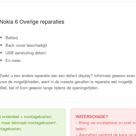
Nokia 6 Overige reparaties
Batterij
Back cover beschadigd
USB aansluiting defect
En meer..
Zoekt u een andere reparatie dan een defect display? Informeer gewoon even
voor de mogelijkheden, want in de meeste gevallen is reparatie wel mogelijk.
Mail, bel of kom gewoon langs tijdens de openingstijden.
uit onderdeel + montagekosten;
WATERSCHADE?
Dan maar éénmaal montagekosten!.
– Breng uw smartphone zo snel mog
ontagekosten;
laden;
– Aanzetten vergroot de kans op 