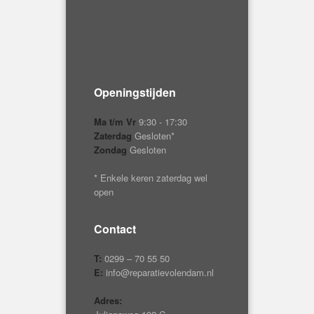
Openingstijden
Ma t/m Vr
9:30 - 17:30
Zaterdag
Gesloten*
Zondag
Gesloten
* Enkele keren zaterdag wel
open
Contact
T:
0299 – 70 55 50
E:
info@reparatievolendam.nl
Adres: