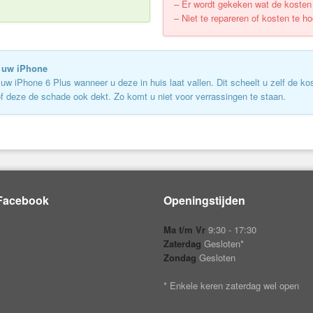
– Er wordt gekeken wat de kosten v
– Niet te repareren of kosten te h
n uw iPhone
 iPhone 6 Plus wanneer u deze in huis laat vallen. Dit scheelt u zelf de kos
of deze de schade ook dekt. Zo komt u niet voor verrassingen te staan.
Facebook
Openingstijden
Ma t/m Vr
9:30 - 17:30
Zaterdag
Gesloten*
Zondag
Gesloten
* Enkele keren zaterdag wel open