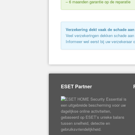
– 6 maanden garantie op de reparatie
Verzekering dekt vaak de schade aa
Veel verzekeringen dekken schade aan uw
Informeer wel eerst bij uw verzekeraar 
ESET Partner