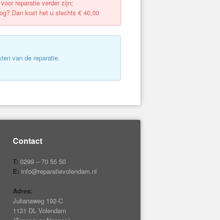
oor reparatie verder zijn;
oog? Dan kost het u slechts € 40,00
ten van de reparatie.
Contact
T:
0299 – 70 55 50
E:
info@reparatievolendam.nl
Adres:
Julianaweg 192-C
1131 DL Volendam