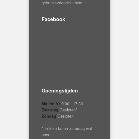
Facebook
Openingstijden
Ma t/m Vr
9:30 - 17:30
Zaterdag
Gesloten*
Zondag
Gesloten
* Enkele keren zaterdag wel
open