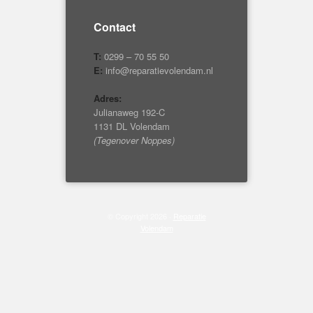
Contact
T:
0299 – 70 55 50
E:
info@reparatievolendam.nl
Adres:
Julianaweg 192-C
1131 DL Volendam
(Tegenover Noppes)
© Copyright 2026 ·
Reparatie
Volendam