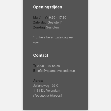
Openingstijden
Ma t/m Vr
9:30 - 17:30
Zaterdag
Gesloten*
Zondag
Gesloten
* Enkele keren zaterdag wel
open
Contact
T:
0299 – 70 55 50
E:
info@reparatievolendam.nl
Adres:
Julianaweg 192-C
1131 DL Volendam
(Tegenover Noppes)