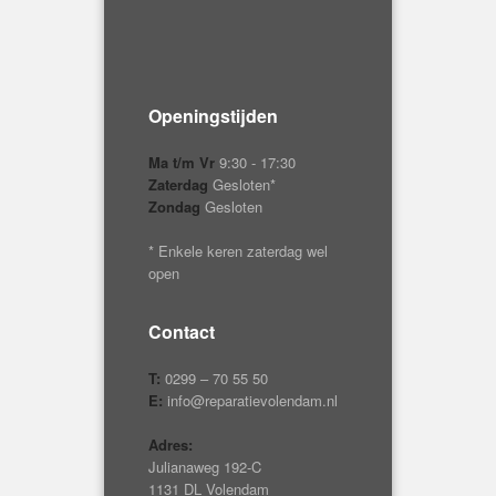
Openingstijden
Ma t/m Vr
9:30 - 17:30
Zaterdag
Gesloten*
Zondag
Gesloten
* Enkele keren zaterdag wel
open
Contact
T:
0299 – 70 55 50
E:
info@reparatievolendam.nl
Adres:
Julianaweg 192-C
1131 DL Volendam