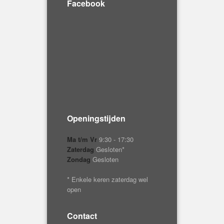
Facebook
Openingstijden
Ma t/m Vr
9:30 - 17:30
Zaterdag
Gesloten*
Zondag
Gesloten
* Enkele keren zaterdag wel
open
Contact