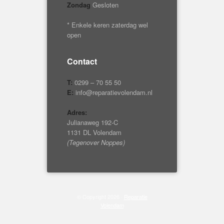
Zondag
Gesloten
* Enkele keren zaterdag wel
open
Contact
T:
0299 – 70 55 50
E:
info@reparatievolendam.nl
Adres:
Julianaweg 192-C
1131 DL Volendam
(Tegenover Noppes)
© Copyright 2026 ·
Reparatie
Volendam