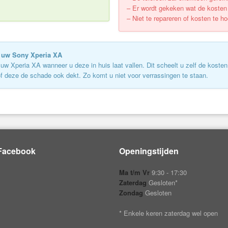
– Er wordt gekeken wat de kosten v
– Niet te repareren of kosten te h
n uw Sony Xperia XA
 Xperia XA wanneer u deze in huis laat vallen. Dit scheelt u zelf de kosten 
of deze de schade ook dekt. Zo komt u niet voor verrassingen te staan.
Facebook
Openingstijden
Ma t/m Vr
9:30 - 17:30
Zaterdag
Gesloten*
Zondag
Gesloten
* Enkele keren zaterdag wel open