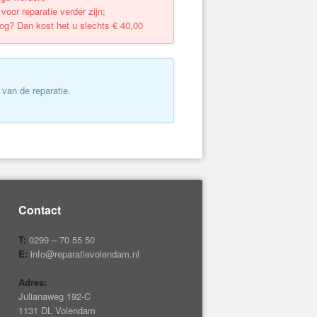
oor reparatie verder zijn;
oog? Dan kost het u slechts € 40,00
van de reparatie.
Contact
T:
0299 – 70 55 50
E:
info@reparatievolendam.nl
Adres:
Julianaweg 192-C
1131 DL Volendam