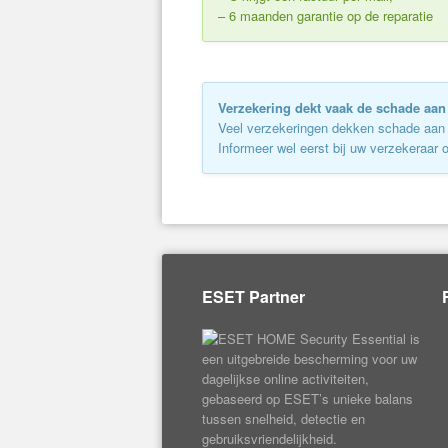
– 6 maanden garantie op de reparatie
Verzekering dekt vaak de schade aa
Veel verzekeringen dekken schade aan uw
Informeer wel eerst bij uw verzekeraar 
ESET Partner