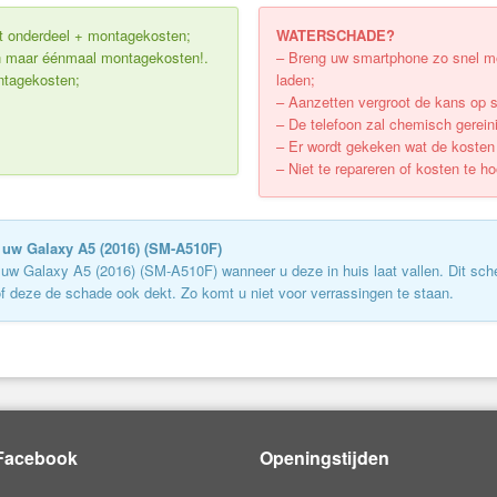
uit onderdeel + montagekosten;
WATERSCHADE?
Dan maar éénmaal montagekosten!.
– Breng uw smartphone zo snel mog
ontagekosten;
laden;
– Aanzetten vergroot de kans op 
– De telefoon zal chemisch gerein
– Er wordt gekeken wat de kosten v
– Niet te repareren of kosten te h
uw Galaxy A5 (2016) (
SM-A510F
)
uw Galaxy A5 (2016) (
SM-A510F
) wanneer u deze in huis laat vallen. Dit sch
of deze de schade ook dekt. Zo komt u niet voor verrassingen te staan.
Facebook
Openingstijden